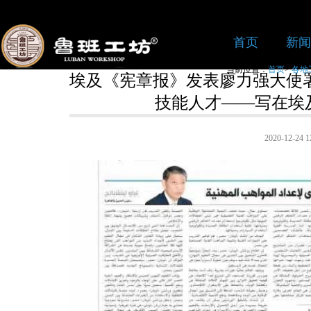
首页
新闻
当前位置：
首页
>
各地
埃及《宪章报》发表廖力强大使
技能人才——写在埃
2020-12-2