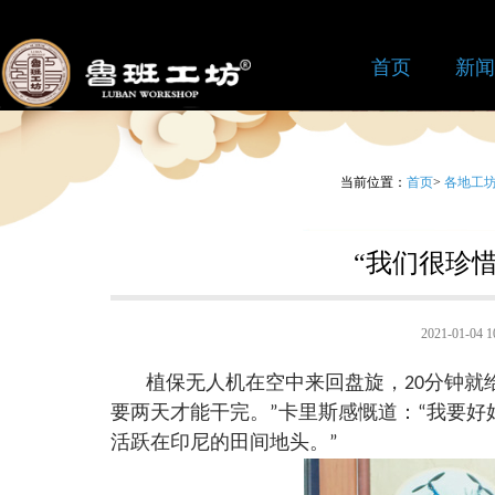
首页
新闻
当前位置：
首页
>
各地工
“我们很珍
2021-01-0
植保无人机在空中来回盘旋，20分钟就给
要两天才能干完。”卡里斯感慨道：“我要
活跃在印尼的田间地头。”