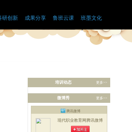
科研创新
成果分享
鲁班云课
班墨文化
培训动态
更多>>
微博秀
更多>>
腾讯微博
现代职业教育网腾讯微博