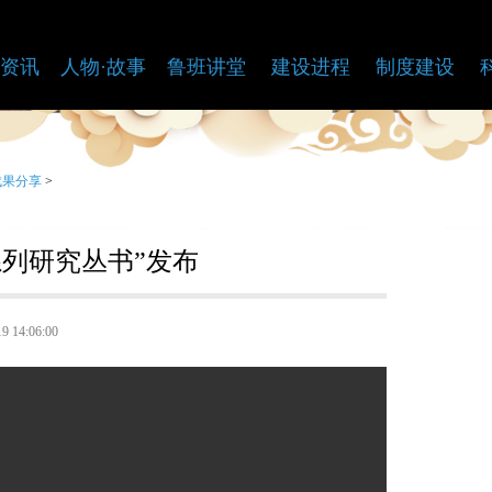
资讯
人物·故事
鲁班讲堂
建设进程
制度建设
成果分享
>
系列研究丛书”发布
9 14:06:00