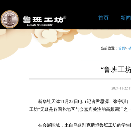
首页
新闻
当前位置：
首页
>
“鲁班工
2024-11-2
新华社天津11月22日电（记者尹思源、张宇琪）正
工坊”无疑是各国各地区与会嘉宾关注的高频词汇之
在会展区域，来自乌兹别克斯坦鲁班工坊的学生阿