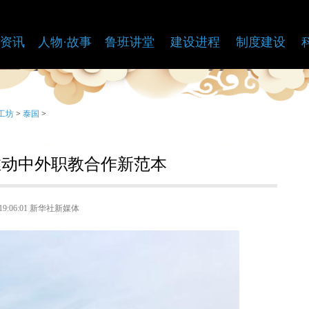
资讯
人物·故事
鲁班讲堂
建设进程
制度建设
工坊
>
泰国
>
推动中外职教合作新范本
2 19:06:01 新华社新媒体