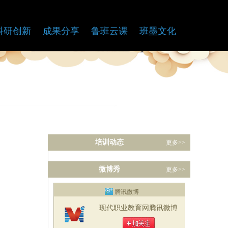
科研创新
成果分享
鲁班云课
班墨文化
培训动态
更多>>
微博秀
更多>>
腾讯微博
现代职业教育网腾讯微博